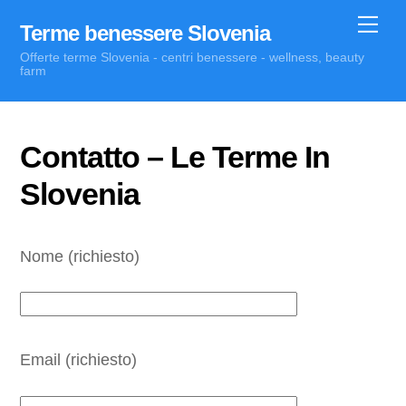
Skip
Me
Terme benessere Slovenia
to
Offerte terme Slovenia - centri benessere - wellness, beauty
content
farm
Contatto – Le Terme In
Slovenia
Nome (richiesto)
Email (richiesto)