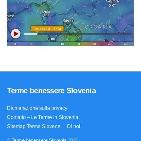
Back
Terme benessere Slovenia
To
Top
Dichiarazione sulla privacy
Contatto – Le Terme In Slovenia
Sitemap Terme Slovene
Di noi
©
Terme benessere Slovenia
2026