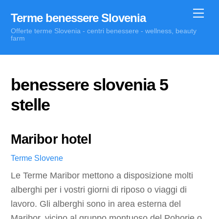
Skip
Me
Terme benessere Slovenia
to
Offerte terme Slovenia - centri benessere - wellness, beauty
content
farm
benessere slovenia 5
stelle
Maribor hotel
Terme Slovene
Le Terme Maribor mettono a disposizione molti
alberghi per i vostri giorni di riposo o viaggi di
lavoro. Gli alberghi sono in area esterna del
Maribor, vicino al gruppo montuoso del Pohorje o