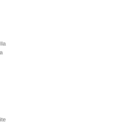
lla
la
ite