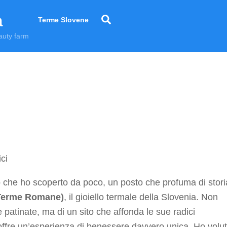
a
Search
Terme Slovene
auty farm
o che ho scoperto da poco, un posto che profuma di stori
Terme Romane)
, il gioiello termale della Slovenia. Non
patinate, ma di un sito che affonda le sue radici
offre un’esperienza di benessere davvero unica. Ho volu