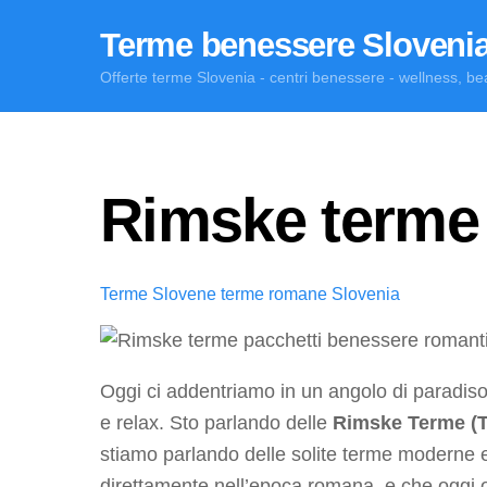
Skip
Terme benessere Sloveni
to
content
Offerte terme Slovenia - centri benessere - wellness, be
Rimske terme
Terme Slovene
terme romane Slovenia
Oggi ci addentriamo in un angolo di paradis
e relax. Sto parlando delle
Rimske Terme (
stiamo parlando delle solite terme moderne e 
direttamente nell’epoca romana, e che oggi 