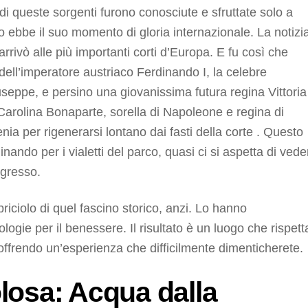
 di queste sorgenti furono conosciute e sfruttate solo a
sto ebbe il suo momento di gloria internazionale. La notizi
rrivò alle più importanti corti d’Europa. E fu così che
 dell’imperatore austriaco Ferdinando I, la celebre
useppe, e persino una giovanissima futura regina Vittoria
 Carolina Bonaparte, sorella di Napoleone e regina di
ia per rigenerarsi lontano dai fasti della corte . Questo
ando per i vialetti del parco, quasi ci si aspetta di vede
ngresso.
ciolo di quel fascino storico, anzi. Lo hanno
gie per il benessere. Il risultato è un luogo che rispett
 offrendo un’esperienza che difficilmente dimenticherete.
losa: Acqua dalla