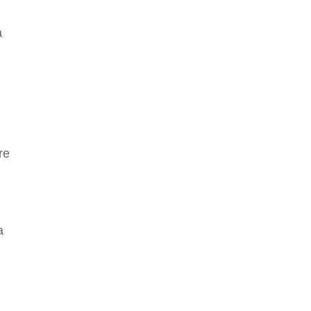
a
re
a