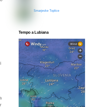
i
Smarjeske Toplice
Tempo a Lubiana
i
a
r