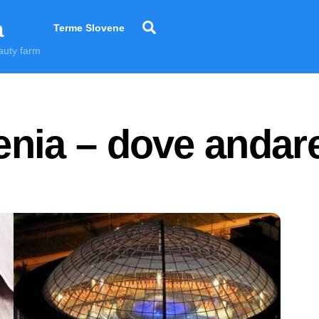
a
Search
Terme Slovene
auty farm
enia – dove andar