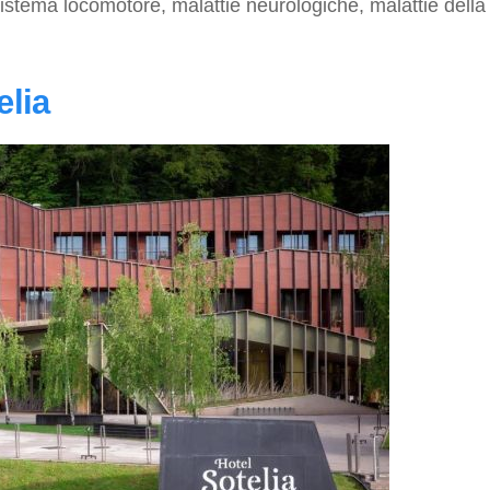
 sistema locomotore, malattie neurologiche, malattie della
elia