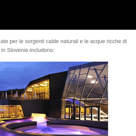
te per le sorgenti calde naturali e le acque ricche di
i in Slovenia includono: