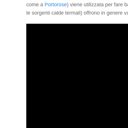
come a
Portorose
) viene utilizzata per fare b
le sorgenti calde termali) offrono in genere v