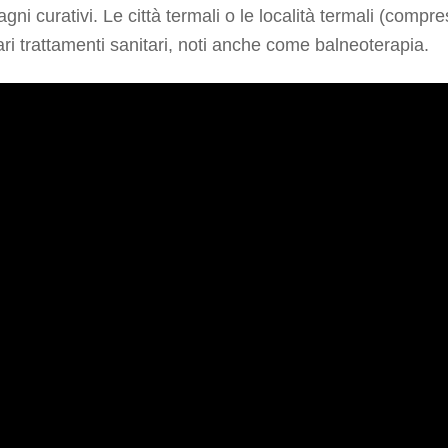
agni curativi. Le città termali o le località termali (compr
ari trattamenti sanitari, noti anche come balneoterapia.